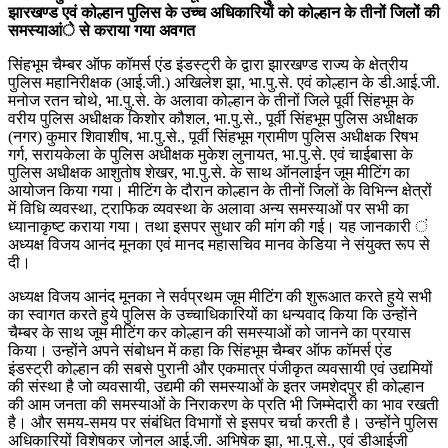
झारखण्ड एवं कोल्हान पुलिस के उच्च अधिकारियों को कोल्हान के तीनों जिलों की
समस्याआंे से कराया गया अवगत
सिंहभूम चैम्बर ऑफ कॉमर्स एंड इंडस्ट्री के द्वारा झारखण्ड राज्य के क्षेत्रीय
पुलिस महानिरीक्षक (आई.जी.) अखिलेश झा, भा.पु.से. एवं कोल्हान के डी.आई.जी.
मनोज रतन चोथे, भा.पु.से. के अलावा कोल्हान के तीनों जिले पूर्वी सिंहभूम के
वरीय पुलिस अधीक्षक किशोर कौशल, भा.पु.से., पूर्वी सिंहभूम पुलिस अधीक्षक
(नगर) कुमार शिवाशीष, भा.पु.से., पूर्वी सिंहभूम ग्रामीण पुलिस अधीक्षक रिषभ
गर्ग, सरायकेला के पुलिस अधीक्षक मुकेश लुनायत, भा.पु.से. एवं चाईबासा के
पुलिस अधीक्षक आशुतोष शेखर, भा.पु.से. के साथ ऑनलाईन जूम मीटिंग का
आयोजन किया गया। मीटिंग के दौरान कोल्हान के तीनों जिलों के विभिन्न क्षेत्रों
में विधि व्यवस्था, ट्राफिक व्यवस्था के अलावा अन्य समस्याओं पर सभी का
ध्यानाकृष्ट कराया गया। तथा इसपर सुधार की मांग की गई। यह जानकारी ं
अध्यक्ष विजय आनंद मूनका एवं मानद महासचिव मानव केडिया ने संयुक्त रूप से
दी।
अध्यक्ष विजय आनंद मूनका ने सर्वप्रथम जूम मीटिंग की शुरूआत करते हुये सभी
का स्वागत करते हुये पुलिस के उच्चाधिकारियों का धन्यवाद किया कि उन्होंने
चैम्बर के साथ जूम मीटिंग कर कोल्हान की समस्याओं को जानने का प्रयास
किया। उन्होंने अपने संबोधन मेें कहा कि सिंहभूम चैम्बर ऑफ कॉमर्स एंड
इंडस्ट्री कोल्हान की सबसे पुरानी और एकमात्र पंजीकृत व्यवसायी एवं उद्यमियों
की संस्था है जो व्यवसायी, उद्यमी की समस्याओं के इतर जमशेदपुर ही कोल्हान
की आम जनता की समस्याओं के निराकरण के प्रति भी जिम्मेदारी का भाव रखती
है। और समय-समय पर संबंधित विभागों से इसपर चर्चा करती है। उन्होंने पुलिस
अधिकारियों विशेषकर जोनल आई.जी. अभिषेक झा, भा.पु.से., एवं डीआईजी