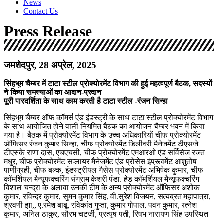
News
Contact Us
Press Release
जमशेदपुर, 28 अप्रेल, 2025
सिंहभूम चैम्बर में टाटा स्टील प्रोक्योरमेंट विभाग की हुई महत्वपूर्ण बैठक, सदस्यों
ने किया समस्याओं का आदान-प्रदान
पूरी पारदर्शिता के साथ काम करती है टाटा स्टील -रंजन सिन्हा
सिंहभूम चैम्बर ऑफ कॉमर्स एंड इंडस्ट्री के साथ टाटा स्टील प्रोक्योरमेंट विभाग
के साथ आयोजित होने वाली नियमित बैठक का आयोजन चैम्बर भवन में किया
गया है। बैठक में प्रोक्योरमेंट विभाग के उच्च अधिकारियों चीफ प्रोक्योरमेंट
ऑफिसर रंजन कुमार सिन्हा, चीफ प्रोेक्योरमेंट डिलीवरी मैनेजमेंट टीएसजे
टीएसके राणा दास, एचएचसी, चीफ प्रोक्योरमेंट एमआरओ एंड सर्विसेज रजत
मधुर, चीफ प्रोक्योरमेंट सप्लायर मैनेजमेंट एंड प्रोसेस इंप्रूवमेंट आशुतोष
पाणीग्रही, चीफ बल्क, इंडस्ट्रीयल गैसेस प्रोक्योरमेंट अभिषेक कुमार, चीफ
कॉमर्शियल मैन्यूफक्चरिंग संग्राम केशरी पंडा, हेड कॉमर्शियल मैन्यूफक्चरिंग
विशाल चन्द्रा के अलावा उनकी टीम के अन्य प्रोक्योरमेंट ऑफिसर अशोक
कुमार, रविन्द्र कुमार, सुमन कुमार सिंह, वी.सुरेश विजयन, सत्यब्रत महापात्रा,
श्रवणी झा,, ए.रमेश बाबू, रविकांत गुप्ता, कुमार गोपाल, पवन कुमार, रत्नेश
कुमार, अनिल ठाकुर, सौरभ चटर्जी, प्रत्युष पती, रिषभ नारायण सिंह उपस्थित