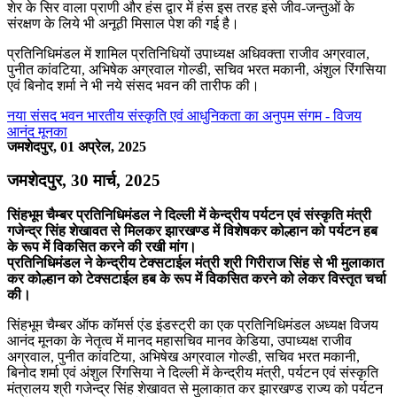
शेर के सिर वाला प्राणी और हंस द्वार में हंस इस तरह इसे जीव-जन्तुओं के
संरक्षण के लिये भी अनूठी मिसाल पेश की गई है।
प्रतिनिधिमंडल में शामिल प्रतिनिधियों उपाध्यक्ष अधिवक्ता राजीव अग्रवाल,
पुनीत कांवटिया, अभिषेक अग्रवाल गोल्डी, सचिव भरत मकानी, अंशुल रिंगसिया
एवं बिनोद शर्मा ने भी नये संसद भवन की तारीफ की।
नया संसद भवन भारतीय संस्कृति एवं आधुनिकता का अनुपम संगम - विजय
आनंद मूनका
जमशेदपुर, 01 अप्रेल, 2025
जमशेदपुर, 30 मार्च, 2025
सिंहभूम चैम्बर प्रतिनिधिमंडल ने दिल्ली में केन्द्रीय पर्यटन एवं संस्कृति मंत्री
गजेन्द्र सिंह शेखावत से मिलकर झारखण्ड में विशेषकर कोल्हान को पर्यटन हब
के रूप में विकसित करने की रखी मांग।
प्रतिनिधिमंडल ने केन्द्रीय टेक्सटाईल मंत्री श्री गिरीराज सिंह से भी मुलाकात
कर कोल्हान को टेक्सटाईल हब के रूप में विकसित करने को लेकर विस्तृत चर्चा
की।
सिंहभूम चैम्बर ऑफ कॉमर्स एंड इंडस्ट्री का एक प्रतिनिधिमंडल अध्यक्ष विजय
आनंद मूनका के नेतृत्व में मानद महासचिव मानव केडिया, उपाध्यक्ष राजीव
अग्रवाल, पुनीत कांवटिया, अभिषेख अग्रवाल गोल्डी, सचिव भरत मकानी,
बिनोद शर्मा एवं अंशुल रिंगसिया ने दिल्ली में केन्द्रीय मंत्री, पर्यटन एवं संस्कृति
मंत्रालय श्री गजेन्द्र सिंह शेखावत से मुलाकात कर झारखण्ड राज्य को पर्यटन