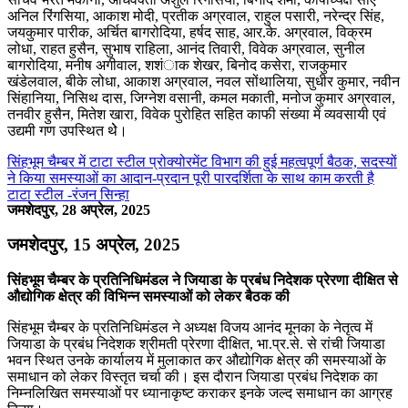
अनिल रिंगसिया, आकाश मोदी, प्रतीक अग्रवाल, राहुल पसारी, नरेन्द्र सिंह,
जयकुमार पारीक, अर्चित बागरोदिया, हर्षद साह, आर.के. अग्रवाल, विक्रम
लोधा, राहत हुसैन, सुभाष राहिला, आनंद तिवारी, विवेक अग्रवाल, सुनील
बागरोदिया, मनीष अगीवाल, शशंाक शेखर, बिनोद कसेरा, राजकुमार
खंडेलवाल, बीके लोधा, आकाश अग्रवाल, नवल सोंथालिया, सुधीर कुमार, नवीन
सिंहानिया, निसिथ दास, जिग्नेश वसानी, कमल मकाती, मनोज कुमार अग्रवाल,
तनवीर हुसैन, मितेश खारा, विवेक पुरोहित सहित काफी संख्या में व्यवसायी एवं
उद्यमी गण उपस्थित थेे।
सिंहभूम चैम्बर में टाटा स्टील प्रोक्योरमेंट विभाग की हुई महत्वपूर्ण बैठक, सदस्यों
ने किया समस्याओं का आदान-प्रदान पूरी पारदर्शिता के साथ काम करती है
टाटा स्टील -रंजन सिन्हा
जमशेदपुर, 28 अप्रेल, 2025
जमशेदपुर, 15 अप्रेल, 2025
सिंहभूम चैम्बर के प्रतिनिधिमंडल ने जियाडा के प्रबंध निदेशक प्रेरणा दीक्षित से
औद्योगिक क्षेत्र की विभिन्न समस्याओं को लेकर बैठक की
सिंहभूम चैम्बर के प्रतिनिधिमंडल ने अध्यक्ष विजय आनंद मूनका के नेतृत्व में
जियाडा के प्रबंध निदेशक श्रीमती प्रेरणा दीक्षित, भा.प्र.से. से रांची जियाडा
भवन स्थित उनके कार्यालय में मुलाकात कर औद्योगिक क्षेत्र की समस्याओं के
समाधान को लेकर विस्तृत चर्चा की। इस दौरान जियाडा प्रबंध निदेशक का
निम्नलिखित समस्याओं पर ध्यानाकृष्ट कराकर इनके जल्द समाधान का आग्रह