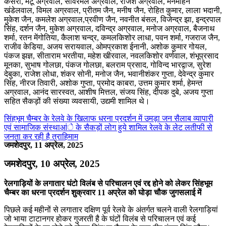
कसेरा, मंटू अग्रवाल, सांवरमल अग्रवाल, राजेश अग्रवाल, मनमोहन
खंडेलवाल, विमल अग्रवाल, प्रीतम जैन, मनीष जैन, रोहित कुमार, लाला भदानी,
मुकेश जैन, कमलेश अग्रवाल,प्रवीण जैन, नवनीत बंसल, विजेन्द्र झा, इन्द्रपाल
सिंह, दर्शन जैन, मुकेश अग्रवाल, दविन्द्र अग्रवाल, मनोज अग्रवाल, बैजनाथ
शर्मा, रतन मेंगोतिया, कैलाश चन्द्र, कमलकिशोर लाधा, पवन शर्मा, गजराज जैन,
राजीव केडिया, अजय सरायवाल, ओमप्रकाश ईनानी, अशोक कुमार गोयल,
पंकज झज्ञ, सीताराम भरतीया, महेश खीरवाल, नवलकिशोर वर्णवाल, शंभूप्रसाद
मूनका, सुभाष गोलछा, पंकज गोलछा, बलराम प्रसाद, गोविन्द भारद्वाज, सुरेश
देबुका, राजेश लोधा, शंकर सोनी, मनोज जैन, भवानीशंकर गुप्ता, देवेन्द्र कुमार
सिंह, नीरज तिवारी, अशोक गुप्ता, प्रमोद काबरा, उत्तम कुमार शर्मा, हेमन्त
अग्रवाल, आनंद सारस्वत, आशीष मित्तल, संजय सिंह, दीपक दुबे, अजय गुप्ता
सहित सैकड़ों की संख्या व्यवसायी, उद्यमी शामिल थे।
सिंहभूम चैम्बर के रेलवे के खिलाफ धरना प्रदर्शन में उमड़ा जन सैलाब व्यापारी
एवं सामाजिक संस्थाआंे के सैकड़ों लोग हुये शामिल रेलवे के लेट लतीफी से
जनता कर रही है त्राहिमाम
जमशेदपुर, 11 अप्रेल, 2025
जमशेदपुर, 10 अप्रेल, 2025
रेलगाड़ियों के लगातार घंटो विलंब से परिचालन एवं रद्द होने को लेकर सिंहभूम
चैम्बर का धरना प्रदर्शन शुक्रवार 11 अप्रेल को घोड़ा चौक जुगसलाई में
पिछले कई महीनों से लगातार दक्षिण पूर्व रेलवे के अंतर्गत चलने वाली रेलगाड़ियां
जो भाया टाटानगर होकर गुजरती है के घंटों विलंब से परिचालन एवं कई