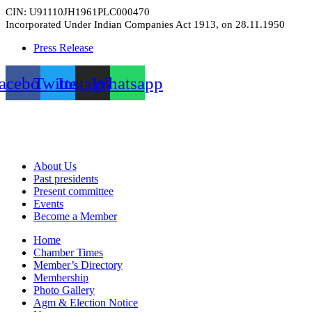
Skip
CIN: U91110JH1961PLC000470
to
Incorporated Under Indian Companies Act 1913, on 28.11.1950
content
Press Release
acebook
Twitter
Instagram
Whatsapp
Menu
About Us
Past presidents
Present committee
Events
Become a Member
Menu
Home
Chamber Times
Member’s Directory
Membership
Photo Gallery
Agm & Election Notice