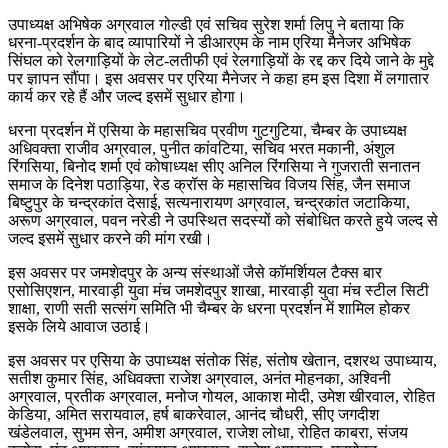
उपाध्यक्ष अभिषेक अग्रवाल गोल्डी एवं सचिव सुरेश शर्मा लिपु ने बताया कि
धरना-प्रदर्शन के बाद व्यापारियों ने डीआरएम के नाम एरिया मैनेजर अभिषेक
सिंघल को रेलगाड़ियों के लेट-लतीफी एवं रेलगाड़ियों के रद्द कर दिये जाने के मुद्दे
पर ज्ञापन सौंपा। इस अवसर पर एरिया मैनेजर ने कहा हम इस दिशा में लगातार
कार्य कर रहे हैं और जल्द इसमें सुधार होगा।
धरना प्रदर्शन में एसिया के महासचिव प्रवीण गुटगुटिया, चैम्बर के उपाध्यक्ष
अधिवक्ता राजीव अग्रवाल, पुनीत कांवटिया, सचिव भरत मकानी, अंशुल
रिंगसिया, बिनोद शर्मा एवं कोषाध्यक्ष सीए अनिल रिंगसिया ने गुजराती सनातन
समाज के दिनेश पठाड़िया, रेड क्रॉस के महासचिव विजय सिंह, जैन समाज
बिष्टुपुर के चन्द्रकांत देसाई, सत्यनारायण अग्रवाल, चन्द्रकांत जटाकिया,
अरूण अग्रवाल, पवन नरेडी ने उपस्थित सदस्यों को संबोधित करते हुये जल्द से
जल्द इसमें सुधार करने की मांग रखी।
इस अवसर पर जमशेदपुर के अन्य संस्थाओं जैसे कॉमर्शियल टैक्स बार
एसोसिएशन, मारवाड़ी युवा मंच जमशेदपुर शाखा, मारवाड़ी युवा मंच स्टील सिटी
शाक्षा, राणी सती सत्संग समिति भी चैम्बर के धरना प्रदर्शन में शामिल होकर
इसके लिये आवाज उठाई।
इस अवसर पर एसिया के उपाध्यक्ष संतोक सिंह, संतोष खेतान, दशरथ उपाध्याय,
सतीश कुमार सिंह, अधिवक्ता राजेश अग्रवाल, अनंत मोहनका, अश्विनी
अग्रवाल, प्रतीक अग्रवाल, मनोज गोयल, आकाश मोदी, उमेश खीरवाल, रोहित
केडिया, अमित सरायवाल, हर्ष बाकरेवाल, आनंद चौधरी, सीए जगदीश
खंडेलवाल, सुभम सेन, अमीश अग्रवाल, राजेश लोधा, रोहित काबरा, संजय