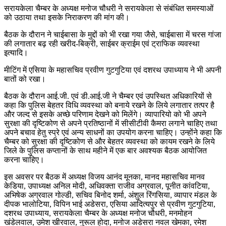
सरायकेला चैम्बर के अध्यक्ष मनोज चौधरी ने सरायकेला से संबंधित समस्याओं
को उठाया तथा इसके निराकरण की मांग की।
बैठक के दौरान ने चाईबासा के मुद्दों को भी रखा गया जैसे, चाईबासा में चरस गांजा
की लगातार बढ़ रही खरीद-बिक्री, साईबर क्राईम एवं ट्राफिक व्यवस्था
इत्यादि।
मीटिंग में एसिया के महासचिव प्रवीण गुटगुटिया एवं दशरथ उपाध्याय ने भी अपनी
बातों को रखा।
बैठक के दौरान आई.जी. एवं डी.आई.जी ने चैम्बर एवं उपस्थित अधिकारियों से
कहा कि पुलिस बेहतर विधि व्यवस्था को बनाये रखने के लिये लगातार तत्पर है
और जल्द से इसके अच्छे परिणाम देखने को मिलेंगे। व्यापारियो को भी अपने
सुरक्षा की दृष्टिकोण से अपने प्रतिष्ठानों में सीसीटीवी कैमरा लगाने चाहिए तथा
अपने बचाव हेतु स्प्रे एवं अन्य साधनों का उपयोग करना चाहिए। उन्होंने कहा कि
चैम्बर को सुरक्षा की दृष्टिकोण से और बेहतर व्यवस्था को कायम रखने के लिये
जिले के पुलिस कप्तानों के साथ महीने में एक बार अवश्यक बैठक आयोजित
करना चाहिए।
इस अवसर पर बैठक में अध्यक्ष विजय आनंद मूनका, मानद महासचिव मानव
केडिया, उपाध्यक्ष अनिल मोदी, अधिवक्ता राजीव अग्रवाल, पूनीत कांवटिया,
अभिषेक अग्रवाल गोल्डी, सचिव बिनोद शर्मा, अंशुल रिंगसिया, व्यापार मंडल के
दीपक भालोटिया, विपिन भाई अडेसरा, एसिया आदित्यपुर से प्रवीण गुटगुटिया,
दशरथ उपाध्याय, सरायकेला चैम्बर के अध्यक्ष मनोज चौधरी, मनमोहन
खंडेलवाल, उमेश खीरवाल, नुरूल होदा, मनोज अडेसरा नवल खेमका, रमेश