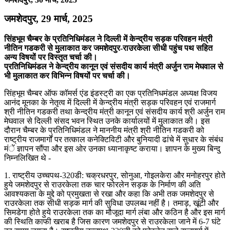
जमशेदपुर, 29 मार्च, 2025
सिंहभूम चैम्बर के प्रतिनिधिमंडल ने दिल्ली में केन्द्रीय सड़क परिवहन मंत्री
नीतिन गडकरी से मुलाकात कर जमशेदपुर-राउरकेला सीधी पहुंच पथ सहित
अन्य विषयों पर विस्तृत चर्चा की।
प्रतिनिधिमंडल ने केन्द्रीय कानून एवं संसदीय कार्य मंत्री अर्जुन राम मेघवाल से
भी मुलाकात कर विभिन्न विषयों पर चर्चा की।
सिंहभूम चैम्बर ऑफ कॉमर्स एंड इंडस्ट्री का एक प्रतिनिधमंडल अध्यक्ष विजय
आनंद मूनका के नेतृत्व में दिल्ली में केन्द्रीय मंत्री सड़क परिवहन एवं राजमार्ग
श्री नीतिन गडकरी तथा केन्द्रीय मंत्री कानून एवं संसदीय कार्य श्री अर्जुन राम
मेघवाल से दिल्ली संसद भवन स्थित उनके कार्यालयों में मुलाकात की। इस
दौरान चैम्बर के प्रतिनिधिमंडल ने माननीय मंत्री श्री नीतिन गडकरी को
राष्ट्रीय राजमार्गों पर तत्काल कनेक्टिविटी और बुनियादी ढांचे में सुधार के संबंध
मंें ज्ञापन सौंपा और इस ओर उनका ध्यानाकृष्ट कराया। ज्ञापन के मुख्य बिन्दु
निम्नलिखित थे -
1. राष्ट्रीय उच्चपथ-320डी: चक्रधरपुर, सोनुआ, गोइलकेरा और मनोहरपुर होते
हुये जमशेदपुर से राउरकेला तक चार फोरलेन सड़क के निर्माण की अति
आवश्यकता के मुद्दे को प्रमुखता से रखा और कहा कि अभी तक जमशेदपुर से
राउरकेला तक सीधी सड़क मार्ग की सुविधा उपलब्ध नहीं है। तमाड़, खूंटी और
सिमडेगा होते हुये राउरकेला तक का मौजूदा मार्ग लंबा और कठिन है और इस मार्ग
की स्थिति काफी खराब है जिस कारण जमशेदपुर से राउरकेला जाने में 6-7 घंटे