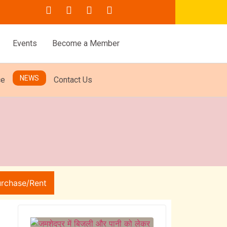
Events
Become a Member
NEWS
ce
Contact Us
urchase/Rent