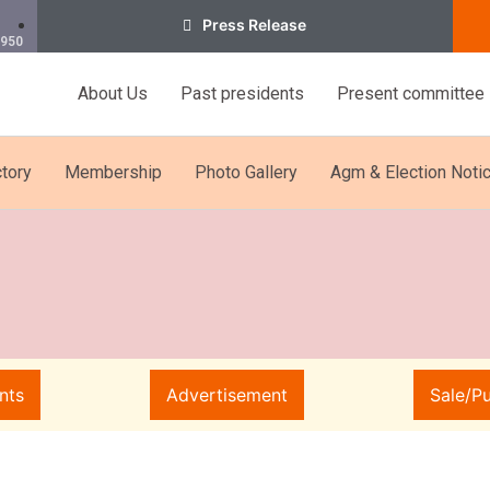
Press Release
1950
About Us
Past presidents
Present committee
tory
Membership
Photo Gallery
Agm & Election Noti
nts
Advertisement
Sale/P