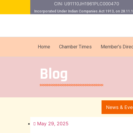
CIN: U91110JH1961PLC000470
Incorporated Under Indian Companies Act 1913, on 28.11.
Home
Chamber Times
Member’s Direc
Blog
News & Eve
May 29, 2025