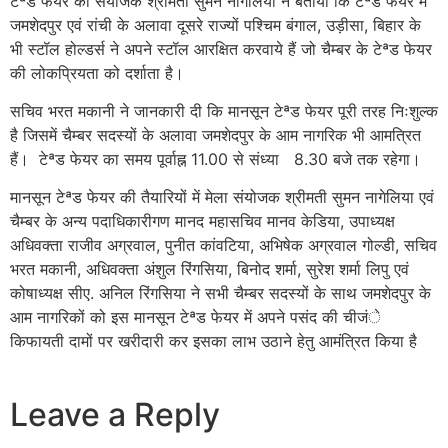
टेªड फेयर की संयोजक श्रीमती सुमन नागेलिया ने बताया कि टेªड फेयर में
जमशेदपुर एवं रांची के अलावा दूसरे राज्यों पश्चिम बंगाल, उड़ीसा, बिहार के
भी स्टॉल होल्डर्स ने अपने स्टॉल आरक्षित करवाये हैं जो चैम्बर के टेªड फेयर
की लोकप्रियता को दर्शाता है।
सचिव भरत मकानी ने जानकारी दी कि मानसून टेªड फेयर पूरी तरह निःशुल्क
है जिसमें चैम्बर सदस्यों के अलावा जमशेदपुर के आम नागरिक भी आमत्रित
हैं। टेªड फेयर का समय पूर्वाह्न 11.00 से संध्या 8.30 बजे तक रहेगा।
मानसून टेªड फेयर की तैयारियों में मेला संयोजक श्रीमती सुमन नागेलिया एवं
चैम्बर के अन्य पदाधिकारीगण मानद महासचिव मानव केडिया, उपाध्यक्ष
अधिवक्ता राजीव अग्रवाल, पुनीत कांवटिया, अभिषेक अग्रवाल गोल्डी, सचिव
भरत मकानी, अधिवक्ता अंशुल रिंगसिया, बिनोद शर्मा, सुरेश शर्मा लिपु एवं
कोषाध्यक्ष सीए. अनिल रिंगसिया ने सभी चैम्बर सदस्यों के साथ जमशेदपुर के
आम नागरिकों को इस मानसून टेªड फेयर में अपने पसंद की चीजंे
किफायती दामों पर खरीदारी कर इसका लाभ उठाने हेतु आमंत्रित किया है
Leave a Reply