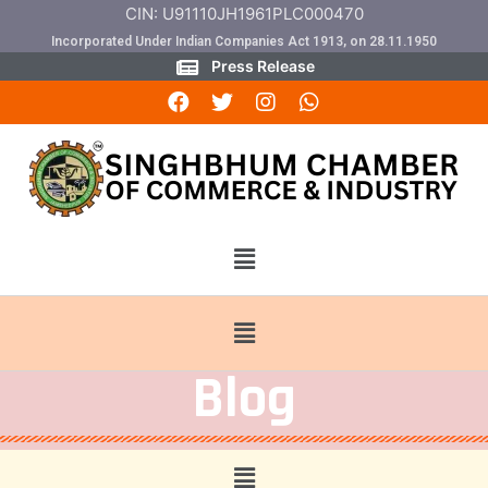
CIN: U91110JH1961PLC000470
Incorporated Under Indian Companies Act 1913, on 28.11.1950
Press Release
Blog