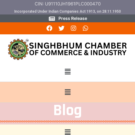
CIN: U91110JH1961PLC000470
Incorporated Under Indian Companies Act 1913, on 28.11.1950
Press Release
Blog